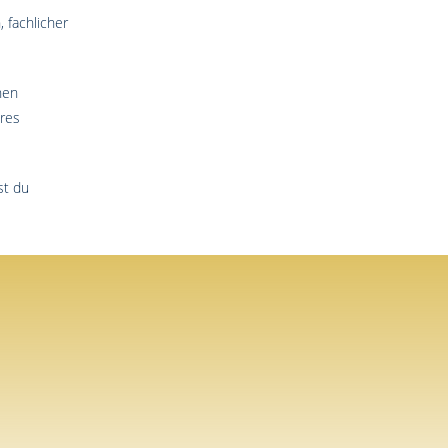
 fachlicher
nen
eres
st du