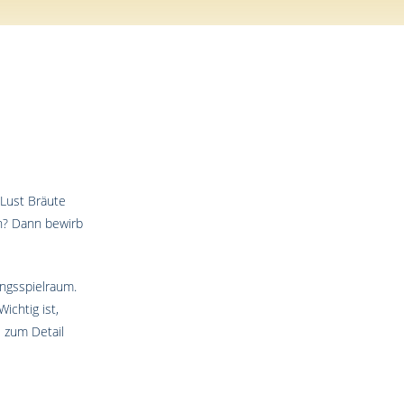
 Lust Bräute
en? Dann bewirb
ungsspielraum.
ichtig ist,
 zum Detail