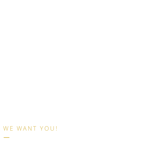
WE WANT YOU!
–